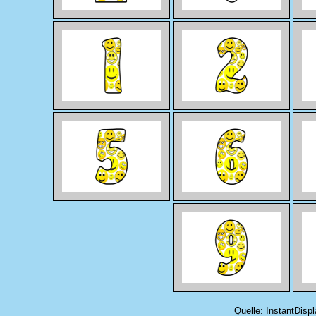
Quelle: InstantDispl