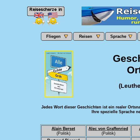
Fliegen
Reisen
Sprache
Gesch
Or
(Leuth
Jedes Wort dieser Geschichten ist ein realer Orts
Ihre spezielle Sprache n
Alain Berset
Alec von Graffenried
(Politik)
(Politik)