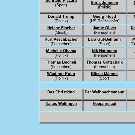
Bertrand Piccard
Boris Johnson
(Sport)
(Politik)
Donald Trump
Georg Floyd
(Politik)
(US-Polizeiopfer)
Helene Fischer
Jamie Oliver
Ka
(Musik)
(Fernsehen)
Kurt Aeschbacher
Lara Gut-Behrami
M
(Fernsehen)
(Sport)
(F
Michelle Obama
Nik Hartmann
(Politik)
(Fernsehen)
Thomas Bucheli
Thomas Gottschalk
(Fernsehen)
(Fernsehen)
Wladimir Putin
Bösen Männer
(Politik)
(Sport)
Das Christkind
Der Weihnachtsmann
Kaltes Wettingen
Neujahrslauf