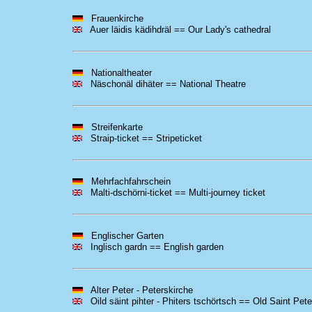
Frauenkirche
Auer läidis kädihdräl == Our Lady's cathedral
Nationaltheater
Näschonäl dihäter == National Theatre
Streifenkarte
Straip-ticket == Stripeticket
Mehrfachfahrschein
Malti-dschörni-ticket == Multi-journey ticket
Englischer Garten
Inglisch gardn == English garden
Alter Peter - Peterskirche
Oild säint pihter - Phiters tschörtsch == Old Saint Pete