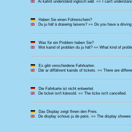
Ai kahnt underständ inglisch wäll. == I can't understand
Haben Sie einen Führerschein?
Du ju häf ä draiwing laisens? == Do you have a driving
Was für ein Problem haben Sie?
Wot kaind of probläm du ju häf? == What kind of prob
Es gibt verschiedene Fahrkarten.
Där ar diffährent kainds of tickets. == There are differen
Die Fahrkarte ist nicht entwertet.
De ticket isn't känssld. == The ticke isn't cancelled.
Das Display zeigt Ihnen den Preis.
De display schous ju de paris. == The display showes y