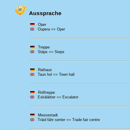
Aussprache
Oper
Oupera == Oper
Treppe
Stäps == Steps
Rathaus
Taun hol == Town hall
Rolltreppe
Eskäläitier == Escalator
Messestadt
Träid fähr senter == Trade fair centre