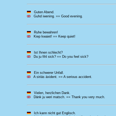
Guten Abend.
Guhd iwening. == Good evening.
Ruhe bewahren!
Kiep kwaiet! == Keep quiet!
Ist Ihnen schlecht?
Du ju fihl sick? == Do you feel sick?
Ein schwerer Unfall.
A siriäs äxident. == A serious accident.
Vielen, herzlichen Dank.
Dänk ju weri matsch. == Thank you very much.
Ich kann nicht gut Englisch.