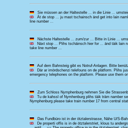
Sie müssen an der Haltestelle ... in die Linie ... umstei
Ät de stop … ju mast tschainsch änd get into lain namb
line number ...
Nächste Haltestelle ... zum/zur … Bitte in Linie ... ums
Näxt stop ... Plihs tschäinsch hier for ... änd täik lain 
take line number ...
Auf dem Bahnsteig gibt es Notruf-Anlagen. Bitte benütze
Där ar imördschenzi telefouns on de plätform. Plihs jus
emergency telephones on the platform. Please use them on
Zum Schloss Nymphenburg nehmen Sie die Strassenba
Tu de kahssl of Nymhenburg plihs täik träm namber sewe
Nymphenburg please take train number 17 from central stat
Das Fundbüro ist in der ötztalerstrasse, Nähe U/S-Bahnho
De properti offis is in de ötztalerstriet, klous tu anderg
... antil ... == The property office in in the ötztalerstret, c