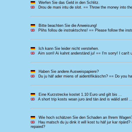
Werfen Sie das Geld in den Schlitz.
Drou de mani intu de slot. == Throw the money into the
Bitte beachten Sie die Anweisung!
Plihs follou de instraktschns! == Please follow the inst
Ich kann Sie leider nicht verstehen.
Aim sorri! Ai kahnt anderständ ju! == I'm sorry! I can't
Haben Sie andere Ausweispapiere?
Du ju häf ader miens of aidentifikäischn? == Do you hav
Eine Kurzstrecke kostet 1.10 Euro und gilt bis ...
A short trip kosts woan juro änd tän änd is wälid antil ...
Wie hoch schätzen Sie den Schaden an Ihrem Wagen
Hau matsch du ju dink it will kost tu häf jur kar ripärd
repaied?