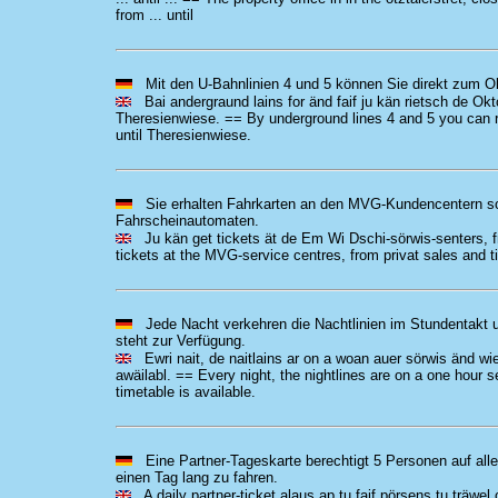
from ... until
Mit den U-Bahnlinien 4 und 5 können Sie direkt zum Ok
Bai andergraund lains for änd faif ju kän rietsch de Oktob
Theresienwiese. == By underground lines 4 and 5 you can re
until Theresienwiese.
Sie erhalten Fahrkarten an den MVG-Kundencentern sow
Fahrscheinautomaten.
Ju kän get tickets ät de Em Wi Dschi-sörwis-senters, fr
tickets at the MVG-service centres, from privat sales and 
Jede Nacht verkehren die Nachtlinien im Stundentakt 
steht zur Verfügung.
Ewri nait, de naitlains ar on a woan auer sörwis änd wie
awäilabl. == Every night, the nightlines are on a one hour 
timetable is available.
Eine Partner-Tageskarte berechtigt 5 Personen auf allen
einen Tag lang zu fahren.
A daily partner-ticket alaus ap tu faif pörsens tu träwel o